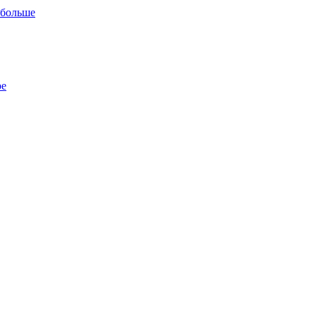
 больше
ре