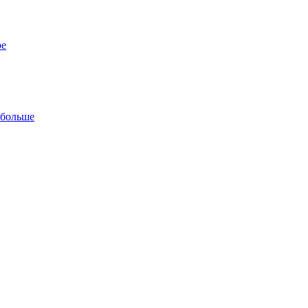
ре
 больше