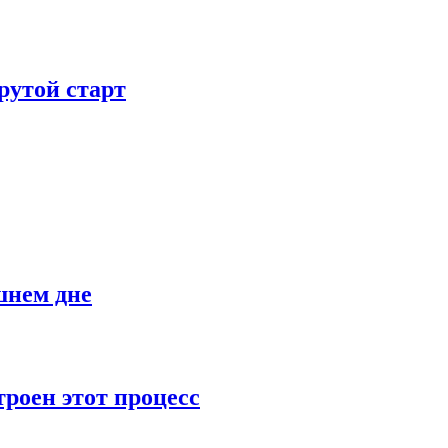
рутой старт
шнем дне
роен этот процесс