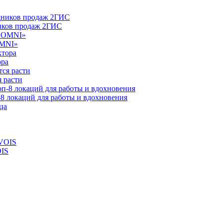
ников продаж 2ГИС
OMNI»
ора
 расти
-8 локаций для работы и вдохновения
OIS