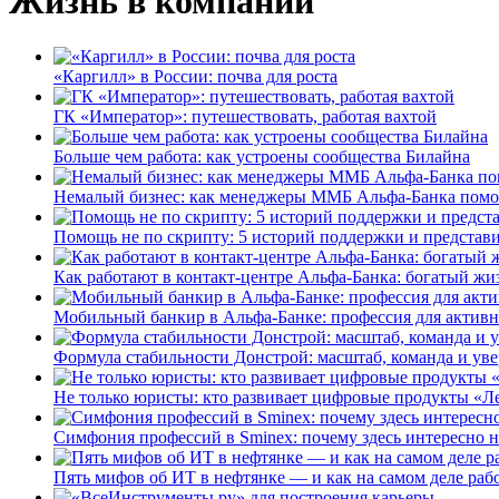
Жизнь в компании
«Каргилл» в России: почва для роста
ГК «Император»: путешествовать, работая вахтой
Больше чем работа: как устроены сообщества Билайна
Немалый бизнес: как менеджеры ММБ Альфа-Банка помо
Помощь не по скрипту: 5 историй поддержки и представ
Как работают в контакт-центре Альфа-Банка: богатый жи
Мобильный банкир в Альфа-Банке: профессия для актив
Формула стабильности Донстрой: масштаб, команда и уве
Не только юристы: кто развивает цифровые продукты «Ле
Симфония профессий в Sminex: почему здесь интересно н
Пять мифов об ИТ в нефтянке — и как на самом деле работ