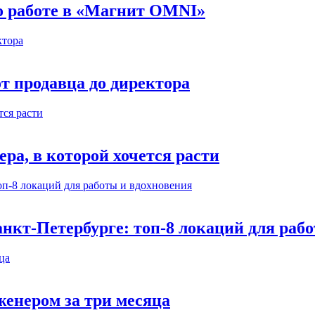
 о работе в «Магнит OMNI»
т продавца до директора
а, в которой хочется расти
нкт-Петербурге: топ-8 локаций для раб
енером за три месяца