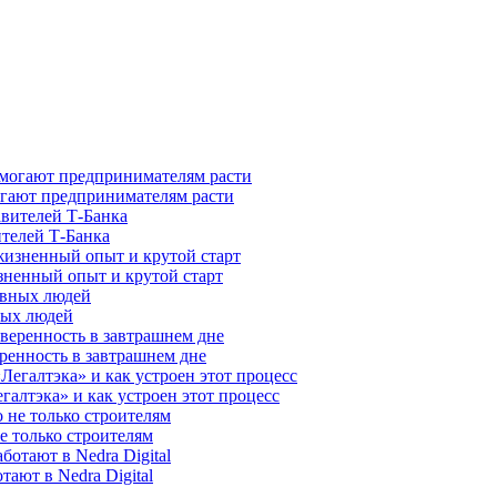
гают предпринимателям расти
ителей Т-Банка
зненный опыт и крутой старт
ных людей
ренность в завтрашнем дне
галтэка» и как устроен этот процесс
е только строителям
ают в Nedra Digital