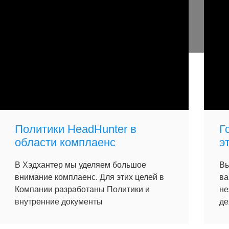
Политики HeadHunter в
Г
области комплаенс
э
В Хэдхантер мы уделяем большое
Вы
внимание комплаенс. Для этих целей в
ва
Компании разработаны Политики и
не
внутренние документы
де