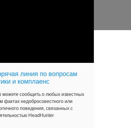
орячая линия по вопросам
тики и комплаенс
 можете сообщить о любых известных
м фактах недобросовестного или
этичного поведения, связанных с
ятельностью HeadHunter