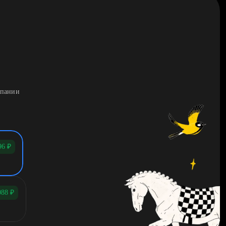
мпании
96
₽
088
₽