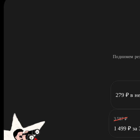
Поднимем рез
279
₽
в н
3 587
₽
1 499
₽
за 