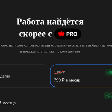
Работа найдётся
скорее
c
юме, напишем сопроводительные, откликнемся за вас в выбранные ко
и покажем статистику по конкурентам
1 195
₽
−3
еделю
799
₽
в месяц
−2 
3 месяца