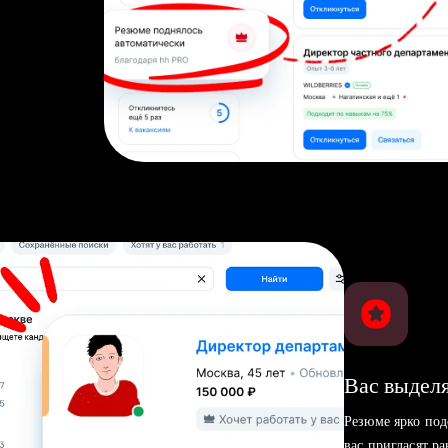
Вас выделя
Резюме ярко под
вас пригласят р