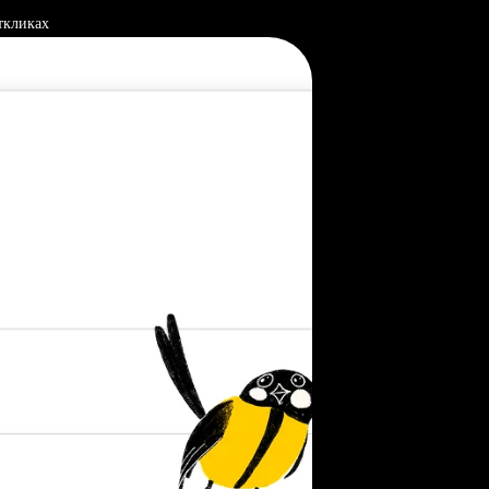
ткликах